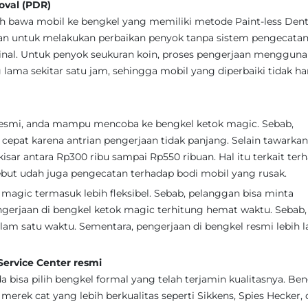
val (PDR)
alah bawa mobil ke bengkel yang memiliki metode Paint-less Den
an untuk melakukan perbaikan penyok tanpa sistem pengecatan
inal. Untuk penyok seukuran koin, proses pengerjaan menggun
ama sekitar satu jam, sehingga mobil yang diperbaiki tidak ha
 resmi, anda mampu mencoba ke bengkel ketok magic. Sebab,
 cepat karena antrian pengerjaan tidak panjang. Selain tawarka
kisar antara Rp300 ribu sampai Rp550 ribuan. Hal itu terkait ter
ebut udah juga pengecatan terhadap bodi mobil yang rusak.
 magic termasuk lebih fleksibel. Sebab, pelanggan bisa minta
gerjaan di bengkel ketok magic terhitung hemat waktu. Sebab,
lam satu waktu. Sementara, pengerjaan di bengkel resmi lebih 
ervice Center resmi
a bisa pilih bengkel formal yang telah terjamin kualitasnya. Be
rek cat yang lebih berkualitas seperti Sikkens, Spies Hecker,