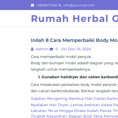
Skip
+2808272282
info@yourmail.com
to
Rumah Herbal 
content
Inilah 8 Cara Memperbaiki Body Mo
Admin
0
On Dec 01, 2024
Cara memperbaiki mobil penyok
Body dan bumper mobil adalah bagian yang ren
langkah untuk memperbaikinya.
1. Gunakan hairdryer dan cairan karbond
Cara melakukan perbaikan body mobil penyok 
dan cairan karbondioksida. Berikut langkah-la
Siapkan Pengering Rambut Dan Cairan Karbo
Nyalakan Hair Dryer, Lantas Arahkan Udara P
Lakukan Terus Hingga Dirasa Sudah Panas. T
Tingkat Keparahan. Bagian Bodi Yang Penyok