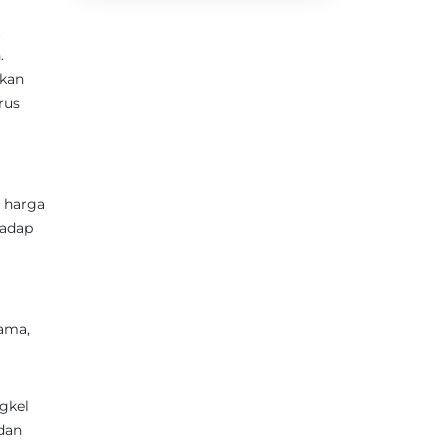
t
.
akan
rus
n harga
hadap
lama,
ngkel
 dan