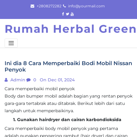
Skip
+2808272282
info@yourmail.com
to
content
Rumah Herbal Green
Ini dia 8 Cara Memperbaiki Bodi Mobil Nissan
Penyok
Admin
0
On Dec 01, 2024
Cara memperbaiki mobil penyok
Body dan bumper mobil adalah bagian yang rentan penyok
gara-gara tertabrak atau ditabrak. Berikut lebih dari satu
langkah untuk memperbaikinya.
1. Gunakan hairdryer dan cairan karbondioksida
Cara memperbaiki body mobil penyok yang pertama
adalah gunakan pengering rambut (hair dryer) dan cairan